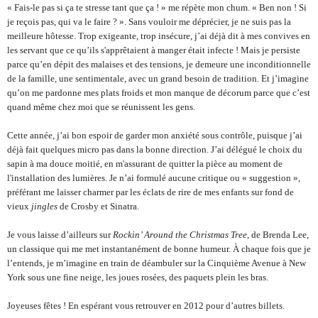
« Fais-le pas si ça te stresse tant que ça ! » me répète mon chum. « Ben non ! Si 
je reçois pas, qui va le faire ? ». Sans vouloir me déprécier, je ne suis pas la 
meilleure hôtesse. Trop exigeante, trop insécure, j’ai déjà dit à mes convives en 
les servant que ce qu’ils s'apprêtaient à manger était infecte ! Mais je persiste 
parce qu’en dépit des malaises et des tensions, je demeure une inconditionnelle 
de la famille, une sentimentale, avec un grand besoin de tradition. Et j’imagine 
qu’on me pardonne mes plats froids et mon manque de décorum parce que c’est 
quand même chez moi que se réunissent les gens.
Cette année, j’ai bon espoir de garder mon anxiété sous contrôle, puisque j’ai 
déjà fait quelques micro pas dans la bonne direction. J’ai délégué le choix du 
sapin à ma douce moitié, en m'assurant de quitter la pièce au moment de 
l'installation des lumières. Je n’ai formulé aucune critique ou « suggestion », 
préférant me laisser charmer par les éclats de rire de mes enfants sur fond de 
vieux 
jingles
 de Crosby et Sinatra.
Je vous laisse d’ailleurs sur 
Rockin’ Around the Christmas Tree
, de Brenda Lee, 
un classique qui me met instantanément de bonne humeur. À chaque fois que je 
l’entends, je m’imagine en train de déambuler sur la Cinquième Avenue à New 
York sous une fine neige, les joues rosées, des paquets plein les bras.
Joyeuses fêtes ! En espérant vous retrouver en 2012 pour d’autres billets.