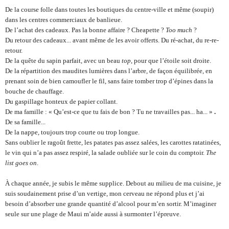
De la course folle dans toutes les boutiques du centre-ville et même (soupir) 
dans les centres commerciaux de banlieue.
De l’achat des cadeaux. Pas la bonne affaire ? Cheapette ? 
Too much
 ? 
Du retour des cadeaux... avant même de les avoir offerts. Du ré-achat, du re-re-
retour.
De la quête du sapin parfait, avec un beau 
top
, pour que l’étoile soit droite.
De la répartition des maudites lumières dans l’arbre, de façon équilibrée, en 
prenant soin de bien camoufler le fil, sans faire tomber trop d’épines dans la 
bouche de chauffage.
Du gaspillage honteux de papier collant.
De ma famille : « Qu’est-ce que tu fais de bon ? Tu ne travailles pas... ha... »
 .
De sa famille...
De la nappe, toujours trop courte ou trop longue.
Sans oublier le ragoût frette, les patates pas assez salées, les carottes ratatinées, 
le vin qui n’a pas assez respiré, la salade oubliée sur le coin du comptoir. 
The 
list goes on
.
À chaque année, je subis le même supplice. Debout au milieu de ma cuisine, je 
suis soudainement prise d’un vertige, mon cerveau ne répond plus et j’ai 
besoin d’absorber une grande quantité d’alcool pour m’en sortir. M’imaginer 
seule sur une plage de Maui m’aide aussi à surmonter l’épreuve.