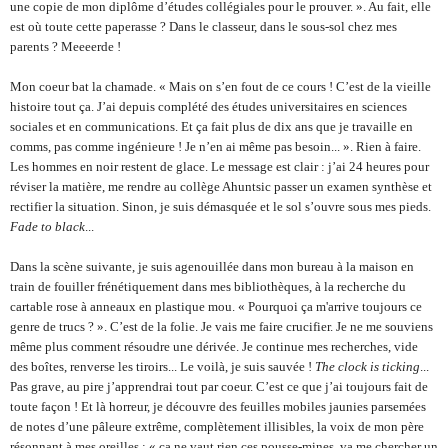
une copie de mon diplôme d’études collégiales pour le prouver. ». Au fait, elle 
est où toute cette paperasse ? Dans le classeur, dans le sous-sol chez mes 
parents ? Meeeerde !
Mon coeur bat la chamade. « Mais on s’en fout de ce cours ! C’est de la vieille 
histoire tout ça. J’ai depuis complété des études universitaires en sciences 
sociales et en communications. Et ça fait plus de dix ans que je travaille en 
comms, pas comme ingénieure ! Je n’en ai même pas besoin... ». Rien à faire. 
Les hommes en noir restent de glace. Le message est clair : j’ai 24 heures pour 
réviser la matière, me rendre au collège Ahuntsic passer un examen synthèse et 
rectifier la situation. Sinon, je suis démasquée et le sol s’ouvre sous mes pieds. 
Fade to black
...
Dans la scène suivante, je suis agenouillée dans mon bureau à la maison en 
train de fouiller frénétiquement dans mes bibliothèques, à la recherche du 
cartable rose à anneaux en plastique mou. « Pourquoi ça m'arrive toujours ce 
genre de trucs ? ». C’est de la folie. Je vais me faire crucifier. Je ne me souviens 
même plus comment résoudre une dérivée. Je continue mes recherches, vide 
des boîtes, renverse les tiroirs... Le voilà, je suis sauvée ! 
The clock is ticking
... 
Pas grave, au pire j’apprendrai tout par coeur. C’est ce que j’ai toujours fait de 
toute façon ! Et là horreur, je découvre des feuilles mobiles jaunies parsemées 
de notes d’une pâleure extrême, complètement illisibles, la voix de mon père 
résonnant à mes oreilles : « ça ne vaut rien ces pousse-mines, va me chercher un 