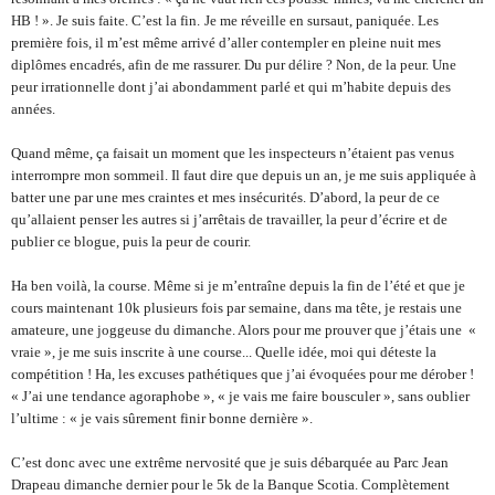
HB ! ». Je suis faite. C’est la fin.
Je me réveille en sursaut, paniquée. Les 
première fois, il m’est même arrivé d’aller contempler en pleine nuit mes 
diplômes encadrés, afin de me rassurer. Du pur délire ? Non, de la peur. Une 
peur irrationnelle dont j’ai abondamment parlé et qui m’habite depuis des 
années.
Quand même, ça faisait un moment que les inspecteurs n’étaient pas venus 
interrompre mon sommeil. Il faut dire que depuis un an, je me suis appliquée à 
batter 
une par une mes craintes et mes insécurités. D’abord, la peur de ce 
qu’allaient penser les autres si j’arrêtais de travailler, la peur d’écrire et de 
publier ce blogue, puis la peur de courir.
Ha ben voilà, la course. Même si je m’entraîne depuis la fin de l’été et que je 
cours maintenant 10k plusieurs fois par semaine, dans ma tête, je restais une 
amateure, une joggeuse du dimanche. Alors pour me prouver que j’étais une  « 
vraie », je me suis inscrite à une course... Quelle idée, moi qui déteste la 
compétition ! Ha, les excuses pathétiques que j’ai évoquées pour me dérober ! 
« J’ai une tendance agoraphobe », « je vais me faire bousculer », sans oublier 
l’ultime : « je vais sûrement finir bonne dernière ». 
C’est donc avec une extrême nervosité que je suis débarquée au Parc Jean 
Drapeau dimanche dernier pour le 5k de la Banque Scotia. Complètement 